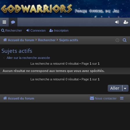
ac
Rechercher
or
Connexion
Inscription
on
ns
co
u
ne
cri
Accueil du forum
Rechercher
Sujets actifs
R
e
ur
m
xi
pti
Sujets actifs
c
ci
s
on
on
Aller sur la recherche avancée
h
La recherche a retourné 0 résultat • Page
1
sur
1
s
e
Aucun résultat ne correspond aux termes que vous avez spécifiés.
r
c
La recherche a retourné 0 résultat • Page
1
sur
1
h
Aller
e
r
Accueil du forum
Nous contacter