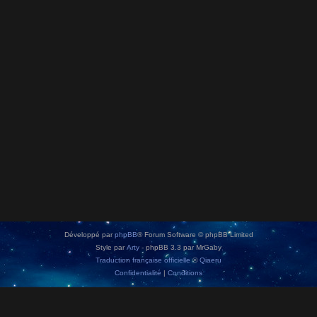
Développé par
phpBB
® Forum Software © phpBB Limited
Style par
Arty
- phpBB 3.3 par MrGaby
Traduction française officielle
©
Qiaeru
Confidentialité
|
Conditions