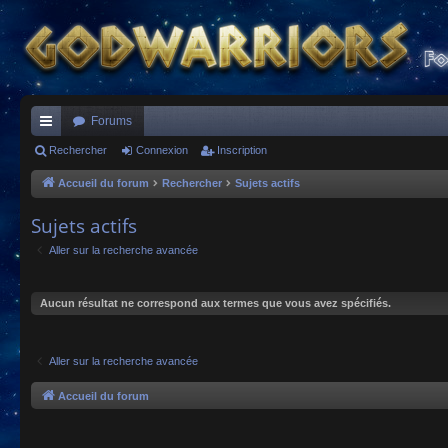
Forums
ac
Rechercher
Connexion
Inscription
co
Accueil du forum
Rechercher
Sujets actifs
ur
Sujets actifs
ci
Aller sur la recherche avancée
s
Aucun résultat ne correspond aux termes que vous avez spécifiés.
Aller sur la recherche avancée
Accueil du forum