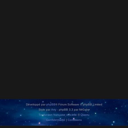
Développé par
phpBB
® Forum Software © phpBB Limited
Style par
Arty
- phpBB 3.3 par MrGaby
Traduction française officielle
©
Qiaeru
Confidentialité
|
Conditions