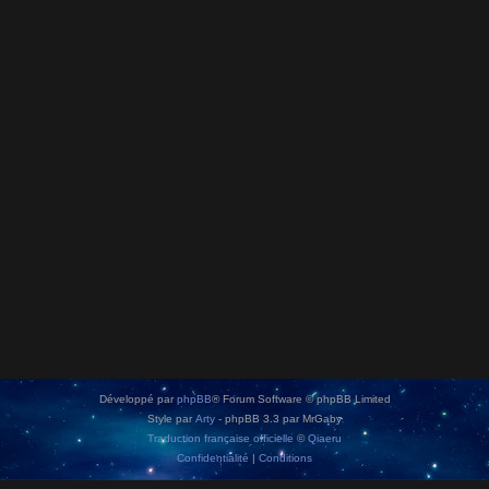
Développé par
phpBB
® Forum Software © phpBB Limited
Style par
Arty
- phpBB 3.3 par MrGaby
Traduction française officielle
©
Qiaeru
Confidentialité
|
Conditions