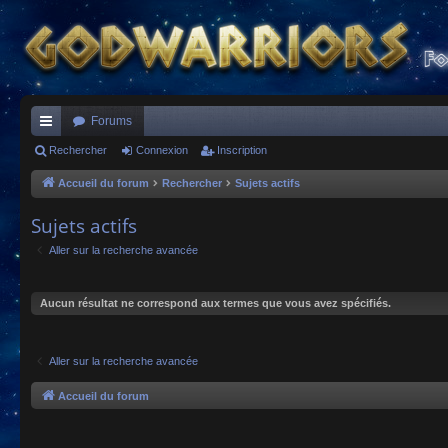
Forums
ac
Rechercher
Connexion
Inscription
co
Accueil du forum
Rechercher
Sujets actifs
ur
Sujets actifs
ci
Aller sur la recherche avancée
s
Aucun résultat ne correspond aux termes que vous avez spécifiés.
Aller sur la recherche avancée
Accueil du forum