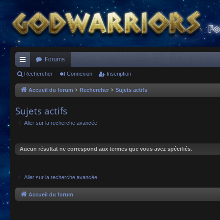
Forums
ac
Rechercher
Connexion
Inscription
co
Accueil du forum
Rechercher
Sujets actifs
ur
Sujets actifs
ci
Aller sur la recherche avancée
s
Aucun résultat ne correspond aux termes que vous avez spécifiés.
Aller sur la recherche avancée
Accueil du forum