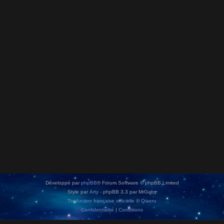
Développé par
phpBB
® Forum Software © phpBB Limited
Style par
Arty
- phpBB 3.3 par MrGaby
Traduction française officielle
©
Qiaeru
Confidentialité
|
Conditions