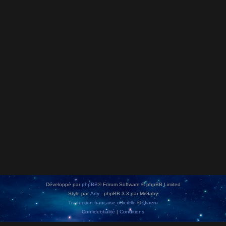
Développé par
phpBB
® Forum Software © phpBB Limited
Style par
Arty
- phpBB 3.3 par MrGaby
Traduction française officielle
©
Qiaeru
Confidentialité
|
Conditions