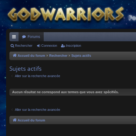
Forums
ac
Rechercher
Connexion
Inscription
co
Accueil du forum
Rechercher
Sujets actifs
ur
Sujets actifs
ci
Aller sur la recherche avancée
s
Aucun résultat ne correspond aux termes que vous avez spécifiés.
Aller sur la recherche avancée
Accueil du forum