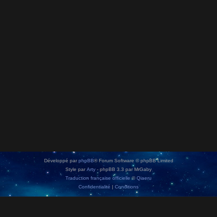
Développé par
phpBB
® Forum Software © phpBB Limited
Style par
Arty
- phpBB 3.3 par MrGaby
Traduction française officielle
©
Qiaeru
Confidentialité
|
Conditions