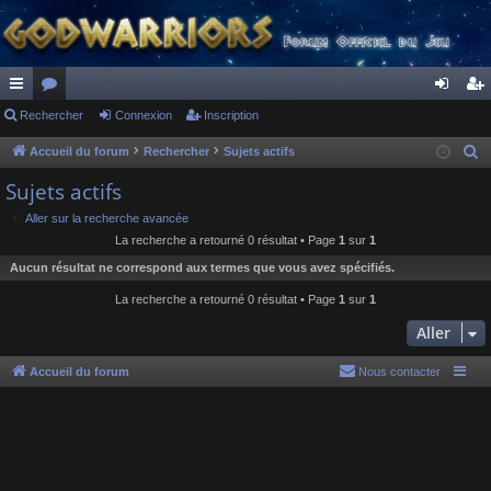
ac
Rechercher
or
Connexion
Inscription
on
ns
co
u
ne
cri
Accueil du forum
Rechercher
Sujets actifs
R
e
ur
m
xi
pti
Sujets actifs
c
ci
s
on
on
Aller sur la recherche avancée
h
La recherche a retourné 0 résultat • Page
1
sur
1
s
e
Aucun résultat ne correspond aux termes que vous avez spécifiés.
r
c
La recherche a retourné 0 résultat • Page
1
sur
1
h
Aller
e
r
Accueil du forum
Nous contacter