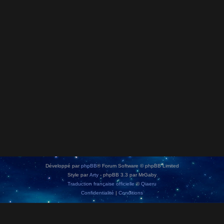
Développé par
phpBB
® Forum Software © phpBB Limited
Style par
Arty
- phpBB 3.3 par MrGaby
Traduction française officielle
©
Qiaeru
Confidentialité
|
Conditions