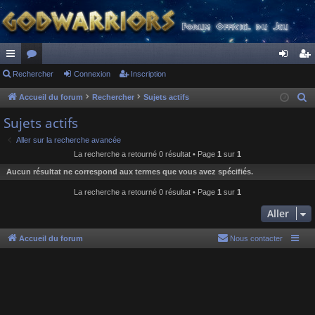
ac
Rechercher
or
Connexion
Inscription
on
ns
co
u
ne
cri
Accueil du forum
Rechercher
Sujets actifs
R
e
ur
m
xi
pti
Sujets actifs
c
ci
s
on
on
Aller sur la recherche avancée
h
La recherche a retourné 0 résultat • Page
1
sur
1
s
e
Aucun résultat ne correspond aux termes que vous avez spécifiés.
r
c
La recherche a retourné 0 résultat • Page
1
sur
1
h
Aller
e
r
Accueil du forum
Nous contacter