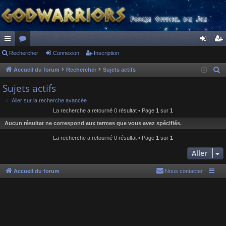
ac
Rechercher
or
Connexion
Inscription
on
ns
co
u
ne
cri
Accueil du forum
Rechercher
Sujets actifs
R
e
ur
m
xi
pti
Sujets actifs
c
ci
s
on
on
Aller sur la recherche avancée
h
La recherche a retourné 0 résultat • Page
1
sur
1
s
e
Aucun résultat ne correspond aux termes que vous avez spécifiés.
r
c
La recherche a retourné 0 résultat • Page
1
sur
1
h
Aller
e
r
Accueil du forum
Nous contacter