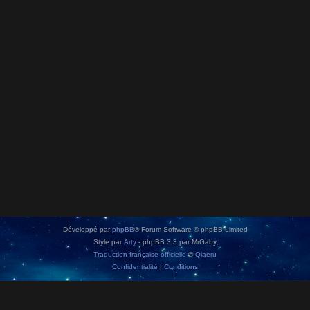
Développé par
phpBB
® Forum Software © phpBB Limited
Style par
Arty
- phpBB 3.3 par MrGaby
Traduction française officielle
©
Qiaeru
Confidentialité
|
Conditions