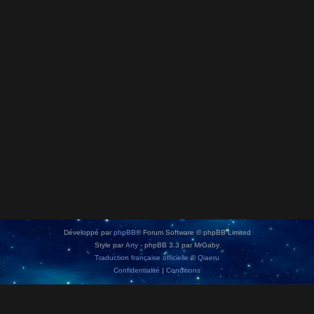
Développé par
phpBB
® Forum Software © phpBB Limited
Style par
Arty
- phpBB 3.3 par MrGaby
Traduction française officielle
©
Qiaeru
Confidentialité
|
Conditions