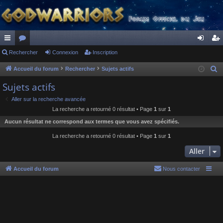
ac
Rechercher
or
Connexion
Inscription
on
ns
co
u
ne
cri
Accueil du forum
Rechercher
Sujets actifs
R
e
ur
m
xi
pti
Sujets actifs
c
ci
s
on
on
Aller sur la recherche avancée
h
La recherche a retourné 0 résultat • Page
1
sur
1
s
e
Aucun résultat ne correspond aux termes que vous avez spécifiés.
r
c
La recherche a retourné 0 résultat • Page
1
sur
1
h
Aller
e
r
Accueil du forum
Nous contacter