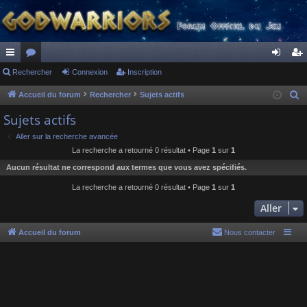
ac
Rechercher
or
Connexion
Inscription
on
ns
co
u
ne
cri
Accueil du forum
Rechercher
Sujets actifs
R
e
ur
m
xi
pti
Sujets actifs
c
ci
s
on
on
Aller sur la recherche avancée
h
La recherche a retourné 0 résultat • Page
1
sur
1
s
e
Aucun résultat ne correspond aux termes que vous avez spécifiés.
r
c
La recherche a retourné 0 résultat • Page
1
sur
1
h
Aller
e
r
Accueil du forum
Nous contacter