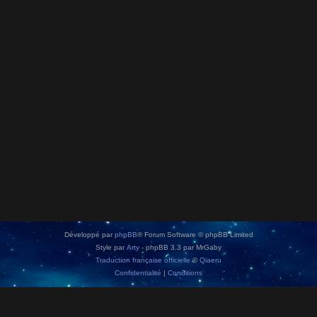
Développé par
phpBB
® Forum Software © phpBB Limited
Style par
Arty
- phpBB 3.3 par MrGaby
Traduction française officielle
©
Qiaeru
Confidentialité
|
Conditions