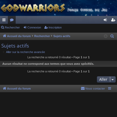
ac
Rechercher
or
Connexion
Inscription
on
ns
co
u
ne
cri
Accueil du forum
Rechercher
Sujets actifs
R
e
ur
m
xi
pti
Sujets actifs
c
ci
s
on
on
Aller sur la recherche avancée
h
La recherche a retourné 0 résultat • Page
1
sur
1
s
e
Aucun résultat ne correspond aux termes que vous avez spécifiés.
r
c
La recherche a retourné 0 résultat • Page
1
sur
1
h
Aller
e
r
Accueil du forum
Nous contacter