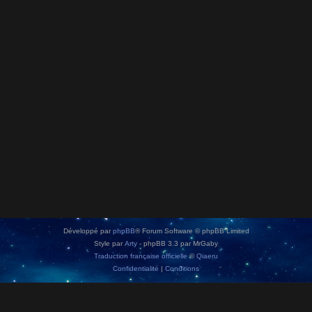
Développé par
phpBB
® Forum Software © phpBB Limited
Style par
Arty
- phpBB 3.3 par MrGaby
Traduction française officielle
©
Qiaeru
Confidentialité
|
Conditions