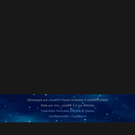
Développé par
phpBB
® Forum Software © phpBB Limited
Style par
Arty
- phpBB 3.3 par MrGaby
Traduction française officielle
©
Qiaeru
Confidentialité
|
Conditions