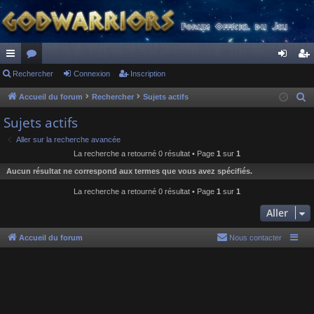
ac
Rechercher
or
Connexion
Inscription
on
ns
co
u
ne
cri
Accueil du forum
Rechercher
Sujets actifs
R
e
ur
m
xi
pti
Sujets actifs
c
ci
s
on
on
Aller sur la recherche avancée
h
La recherche a retourné 0 résultat • Page
1
sur
1
s
e
Aucun résultat ne correspond aux termes que vous avez spécifiés.
r
c
La recherche a retourné 0 résultat • Page
1
sur
1
h
Aller
e
r
Accueil du forum
Nous contacter