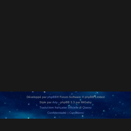
Développé par
phpBB
® Forum Software © phpBB Limited
Style par
Arty
- phpBB 3.3 par MrGaby
Traduction française officielle
©
Qiaeru
Confidentialité
|
Conditions