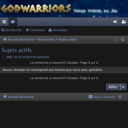
ac
Rechercher
or
Connexion
Inscription
on
ns
co
u
ne
cri
Accueil du forum
Rechercher
Sujets actifs
R
e
ur
m
xi
pti
Sujets actifs
c
ci
s
on
on
Aller sur la recherche avancée
h
La recherche a retourné 0 résultat • Page
1
sur
1
s
e
Aucun résultat ne correspond aux termes que vous avez spécifiés.
r
c
La recherche a retourné 0 résultat • Page
1
sur
1
h
Aller
e
r
Accueil du forum
Nous contacter