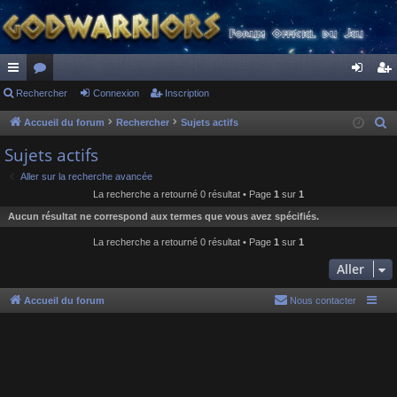
ac
Rechercher
or
Connexion
Inscription
on
ns
co
u
ne
cri
Accueil du forum
Rechercher
Sujets actifs
R
e
ur
m
xi
pti
Sujets actifs
c
ci
s
on
on
Aller sur la recherche avancée
h
La recherche a retourné 0 résultat • Page
1
sur
1
s
e
Aucun résultat ne correspond aux termes que vous avez spécifiés.
r
c
La recherche a retourné 0 résultat • Page
1
sur
1
h
Aller
e
r
Accueil du forum
Nous contacter