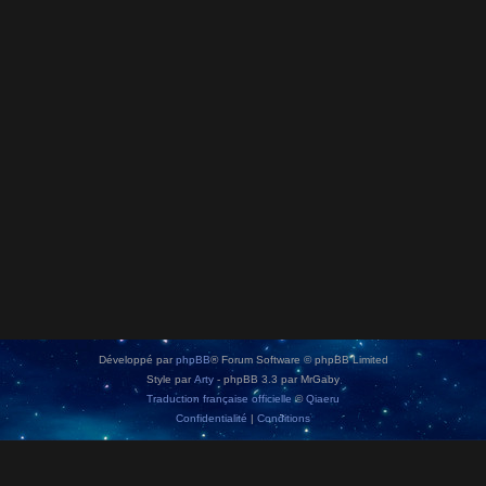
Développé par
phpBB
® Forum Software © phpBB Limited
Style par
Arty
- phpBB 3.3 par MrGaby
Traduction française officielle
©
Qiaeru
Confidentialité
|
Conditions