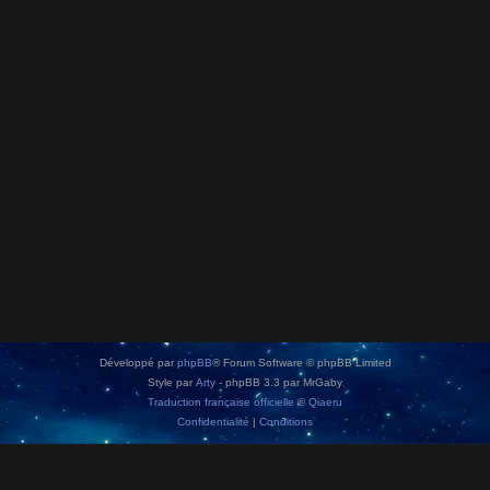
Développé par
phpBB
® Forum Software © phpBB Limited
Style par
Arty
- phpBB 3.3 par MrGaby
Traduction française officielle
©
Qiaeru
Confidentialité
|
Conditions