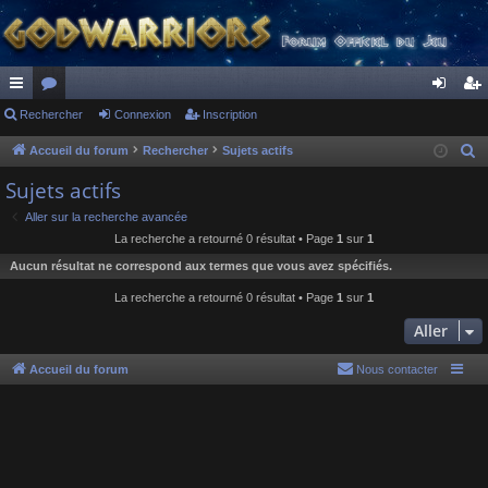
ac
Rechercher
or
Connexion
Inscription
on
ns
co
u
ne
cri
Accueil du forum
Rechercher
Sujets actifs
R
e
ur
m
xi
pti
Sujets actifs
c
ci
s
on
on
Aller sur la recherche avancée
h
La recherche a retourné 0 résultat • Page
1
sur
1
s
e
Aucun résultat ne correspond aux termes que vous avez spécifiés.
r
c
La recherche a retourné 0 résultat • Page
1
sur
1
h
Aller
e
r
Accueil du forum
Nous contacter