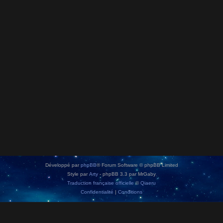
Développé par
phpBB
® Forum Software © phpBB Limited
Style par
Arty
- phpBB 3.3 par MrGaby
Traduction française officielle
©
Qiaeru
Confidentialité
|
Conditions