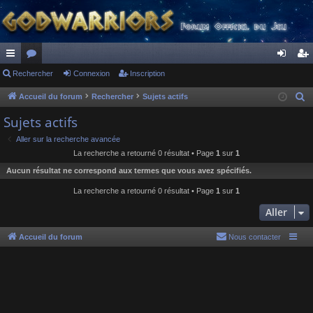
ac
Rechercher
or
Connexion
Inscription
on
ns
co
u
ne
cri
Accueil du forum
Rechercher
Sujets actifs
R
e
ur
m
xi
pti
Sujets actifs
c
ci
s
on
on
Aller sur la recherche avancée
h
La recherche a retourné 0 résultat • Page
1
sur
1
s
e
Aucun résultat ne correspond aux termes que vous avez spécifiés.
r
c
La recherche a retourné 0 résultat • Page
1
sur
1
h
Aller
e
r
Accueil du forum
Nous contacter