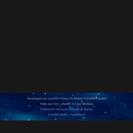
Développé par
phpBB
® Forum Software © phpBB Limited
Style par
Arty
- phpBB 3.3 par MrGaby
Traduction française officielle
©
Qiaeru
Confidentialité
|
Conditions