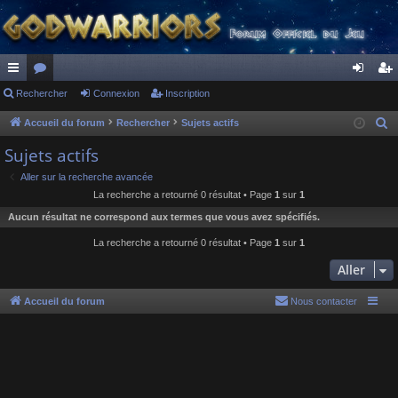
ac
Rechercher
or
Connexion
Inscription
on
ns
co
u
ne
cri
Accueil du forum
Rechercher
Sujets actifs
R
e
ur
m
xi
pti
Sujets actifs
c
ci
s
on
on
Aller sur la recherche avancée
h
La recherche a retourné 0 résultat • Page
1
sur
1
s
e
Aucun résultat ne correspond aux termes que vous avez spécifiés.
r
c
La recherche a retourné 0 résultat • Page
1
sur
1
h
Aller
e
r
Accueil du forum
Nous contacter