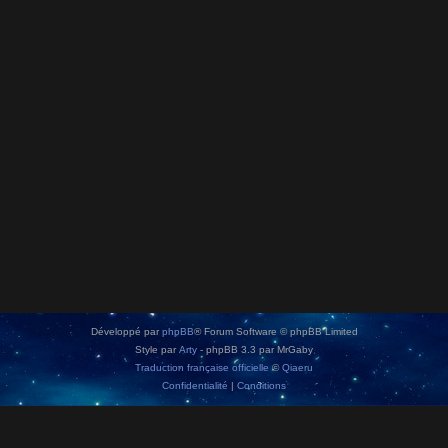
Développé par
phpBB
® Forum Software © phpBB Limited
Style par
Arty
- phpBB 3.3 par MrGaby
Traduction française officielle
©
Qiaeru
Confidentialité
|
Conditions