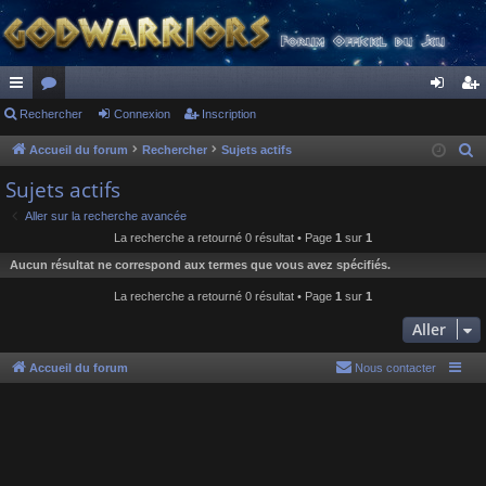
ac
Rechercher
or
Connexion
Inscription
on
ns
co
u
ne
cri
Accueil du forum
Rechercher
Sujets actifs
R
e
ur
m
xi
pti
Sujets actifs
c
ci
s
on
on
Aller sur la recherche avancée
h
La recherche a retourné 0 résultat • Page
1
sur
1
s
e
Aucun résultat ne correspond aux termes que vous avez spécifiés.
r
c
La recherche a retourné 0 résultat • Page
1
sur
1
h
Aller
e
r
Accueil du forum
Nous contacter