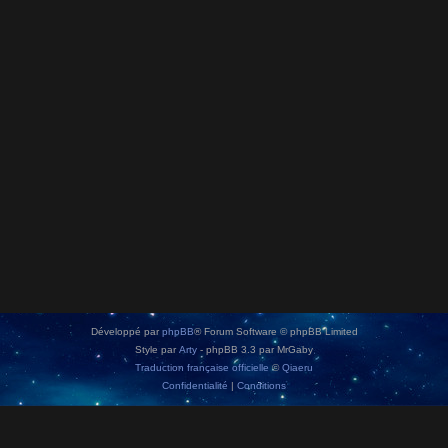
Développé par
phpBB
® Forum Software © phpBB Limited
Style par
Arty
- phpBB 3.3 par MrGaby
Traduction française officielle
©
Qiaeru
Confidentialité
|
Conditions