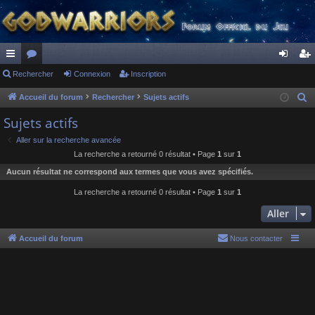
ac
Rechercher
or
Connexion
Inscription
on
ns
co
u
ne
cri
Accueil du forum
Rechercher
Sujets actifs
R
e
ur
m
xi
pti
Sujets actifs
c
ci
s
on
on
Aller sur la recherche avancée
h
La recherche a retourné 0 résultat • Page
1
sur
1
s
e
Aucun résultat ne correspond aux termes que vous avez spécifiés.
r
c
La recherche a retourné 0 résultat • Page
1
sur
1
h
Aller
e
r
Accueil du forum
Nous contacter