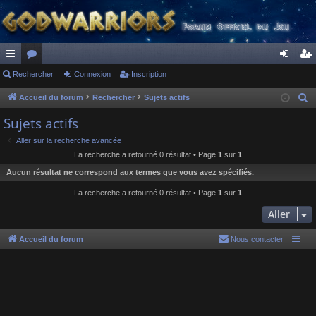
ac
Rechercher
or
Connexion
Inscription
on
ns
co
u
ne
cri
Accueil du forum
Rechercher
Sujets actifs
R
e
ur
m
xi
pti
Sujets actifs
c
ci
s
on
on
Aller sur la recherche avancée
h
La recherche a retourné 0 résultat • Page
1
sur
1
s
e
Aucun résultat ne correspond aux termes que vous avez spécifiés.
r
c
La recherche a retourné 0 résultat • Page
1
sur
1
h
Aller
e
r
Accueil du forum
Nous contacter