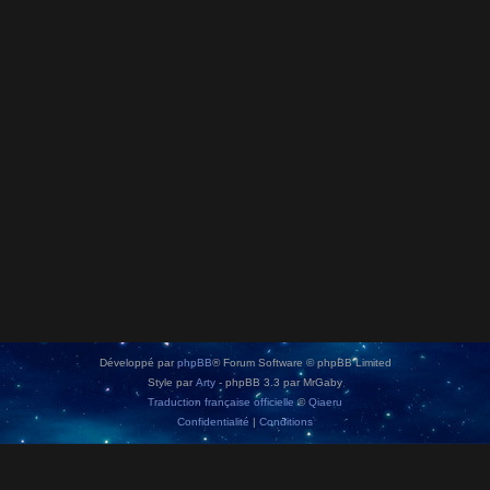
Développé par
phpBB
® Forum Software © phpBB Limited
Style par
Arty
- phpBB 3.3 par MrGaby
Traduction française officielle
©
Qiaeru
Confidentialité
|
Conditions