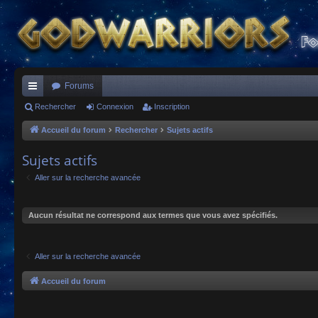
Forums
ac
Rechercher
Connexion
Inscription
co
Accueil du forum
Rechercher
Sujets actifs
ur
Sujets actifs
ci
Aller sur la recherche avancée
s
Aucun résultat ne correspond aux termes que vous avez spécifiés.
Aller sur la recherche avancée
Accueil du forum