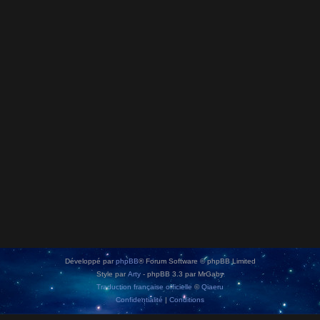
Développé par
phpBB
® Forum Software © phpBB Limited
Style par
Arty
- phpBB 3.3 par MrGaby
Traduction française officielle
©
Qiaeru
Confidentialité
|
Conditions