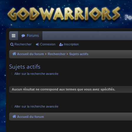
Forums
ac
Rechercher
Connexion
Inscription
co
Accueil du forum
Rechercher
Sujets actifs
ur
Sujets actifs
ci
Aller sur la recherche avancée
s
Aucun résultat ne correspond aux termes que vous avez spécifiés.
Aller sur la recherche avancée
Accueil du forum