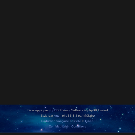
Développé par
phpBB
® Forum Software © phpBB Limited
Style par
Arty
- phpBB 3.3 par MrGaby
Traduction française officielle
©
Qiaeru
Confidentialité
|
Conditions