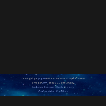
Développé par
phpBB
® Forum Software © phpBB Limited
Style par
Arty
- phpBB 3.3 par MrGaby
Traduction française officielle
©
Qiaeru
Confidentialité
|
Conditions