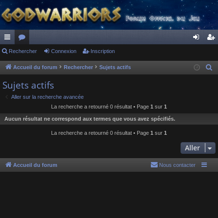
ac
Rechercher
or
Connexion
Inscription
on
ns
co
u
ne
cri
Accueil du forum
Rechercher
Sujets actifs
R
e
ur
m
xi
pti
Sujets actifs
c
ci
s
on
on
Aller sur la recherche avancée
h
La recherche a retourné 0 résultat • Page
1
sur
1
s
e
Aucun résultat ne correspond aux termes que vous avez spécifiés.
r
c
La recherche a retourné 0 résultat • Page
1
sur
1
h
Aller
e
r
Accueil du forum
Nous contacter