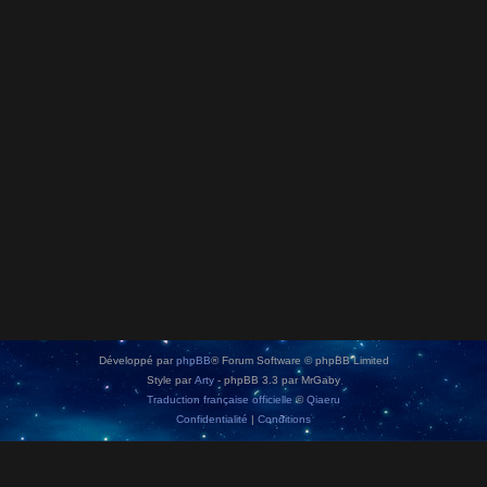
Développé par
phpBB
® Forum Software © phpBB Limited
Style par
Arty
- phpBB 3.3 par MrGaby
Traduction française officielle
©
Qiaeru
Confidentialité
|
Conditions