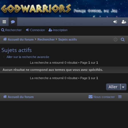
ac
Rechercher
or
Connexion
Inscription
on
ns
co
u
ne
cri
Accueil du forum
Rechercher
Sujets actifs
R
e
ur
m
xi
pti
Sujets actifs
c
ci
s
on
on
Aller sur la recherche avancée
h
La recherche a retourné 0 résultat • Page
1
sur
1
s
e
Aucun résultat ne correspond aux termes que vous avez spécifiés.
r
c
La recherche a retourné 0 résultat • Page
1
sur
1
h
Aller
e
r
Accueil du forum
Nous contacter