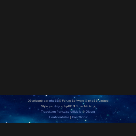
Développé par
phpBB
® Forum Software © phpBB Limited
Style par
Arty
- phpBB 3.3 par MrGaby
Traduction française officielle
©
Qiaeru
Confidentialité
|
Conditions