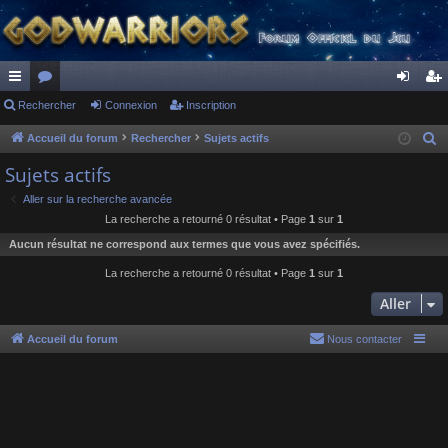
ac
Rechercher
or
Connexion
Inscription
on
ns
co
u
ne
cri
Accueil du forum
Rechercher
Sujets actifs
R
e
ur
m
xi
pti
Sujets actifs
c
ci
s
on
on
Aller sur la recherche avancée
h
La recherche a retourné 0 résultat • Page
1
sur
1
s
e
Aucun résultat ne correspond aux termes que vous avez spécifiés.
r
c
La recherche a retourné 0 résultat • Page
1
sur
1
h
Aller
e
r
Accueil du forum
Nous contacter