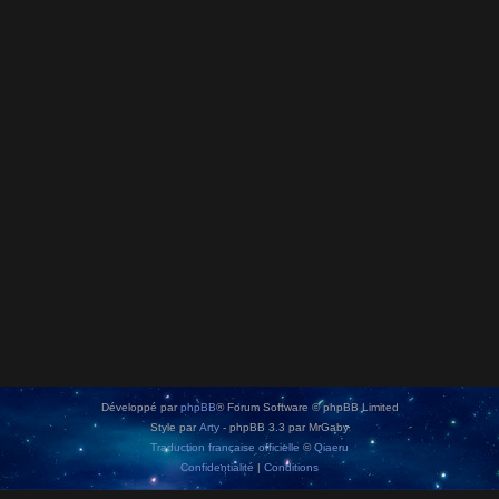
Développé par
phpBB
® Forum Software © phpBB Limited
Style par
Arty
- phpBB 3.3 par MrGaby
Traduction française officielle
©
Qiaeru
Confidentialité
|
Conditions