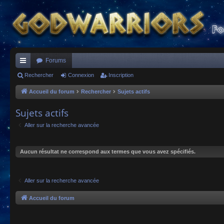
Forums
ac
Rechercher
Connexion
Inscription
co
Accueil du forum
Rechercher
Sujets actifs
ur
Sujets actifs
ci
Aller sur la recherche avancée
s
Aucun résultat ne correspond aux termes que vous avez spécifiés.
Aller sur la recherche avancée
Accueil du forum