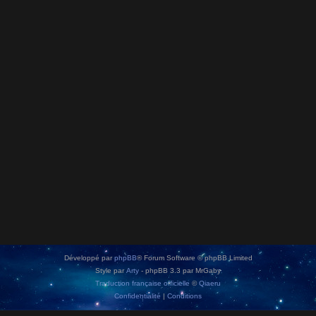
Développé par
phpBB
® Forum Software © phpBB Limited
Style par
Arty
- phpBB 3.3 par MrGaby
Traduction française officielle
©
Qiaeru
Confidentialité
|
Conditions