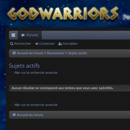
Forums
ac
Rechercher
Connexion
Inscription
co
Accueil du forum
Rechercher
Sujets actifs
ur
Sujets actifs
ci
Aller sur la recherche avancée
s
Aucun résultat ne correspond aux termes que vous avez spécifiés.
Aller sur la recherche avancée
Accueil du forum