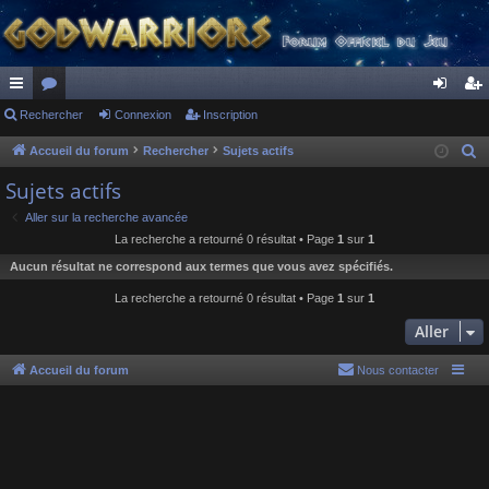
ac
Rechercher
or
Connexion
Inscription
on
ns
co
u
ne
cri
Accueil du forum
Rechercher
Sujets actifs
R
e
ur
m
xi
pti
Sujets actifs
c
ci
s
on
on
Aller sur la recherche avancée
h
La recherche a retourné 0 résultat • Page
1
sur
1
s
e
Aucun résultat ne correspond aux termes que vous avez spécifiés.
r
c
La recherche a retourné 0 résultat • Page
1
sur
1
h
Aller
e
r
Accueil du forum
Nous contacter