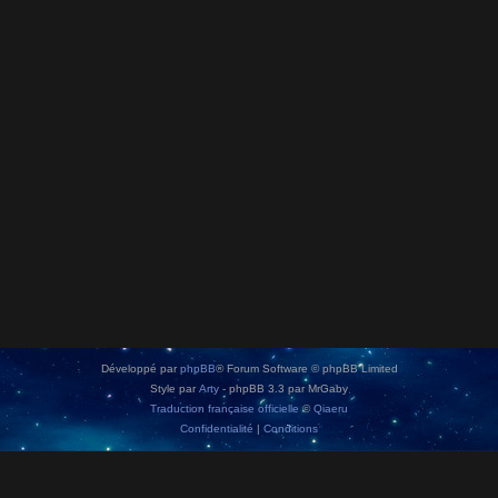
Développé par
phpBB
® Forum Software © phpBB Limited
Style par
Arty
- phpBB 3.3 par MrGaby
Traduction française officielle
©
Qiaeru
Confidentialité
|
Conditions