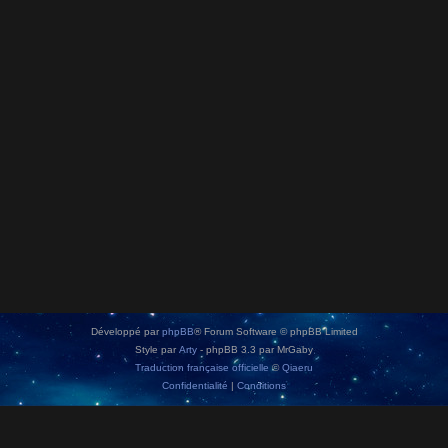
Développé par
phpBB
® Forum Software © phpBB Limited
Style par
Arty
- phpBB 3.3 par MrGaby
Traduction française officielle
©
Qiaeru
Confidentialité
|
Conditions