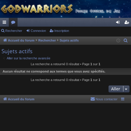
ac
Rechercher
or
Connexion
Inscription
on
ns
co
u
ne
cri
Accueil du forum
Rechercher
Sujets actifs
R
e
ur
m
xi
pti
Sujets actifs
c
ci
s
on
on
Aller sur la recherche avancée
h
La recherche a retourné 0 résultat • Page
1
sur
1
s
e
Aucun résultat ne correspond aux termes que vous avez spécifiés.
r
c
La recherche a retourné 0 résultat • Page
1
sur
1
h
Aller
e
r
Accueil du forum
Nous contacter