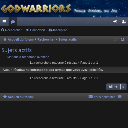
ac
Rechercher
or
Connexion
Inscription
on
ns
co
u
ne
cri
Accueil du forum
Rechercher
Sujets actifs
R
e
ur
m
xi
pti
Sujets actifs
c
ci
s
on
on
Aller sur la recherche avancée
h
La recherche a retourné 0 résultat • Page
1
sur
1
s
e
Aucun résultat ne correspond aux termes que vous avez spécifiés.
r
c
La recherche a retourné 0 résultat • Page
1
sur
1
h
Aller
e
r
Accueil du forum
Nous contacter