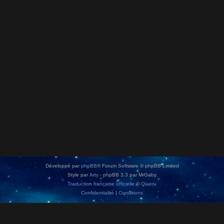
Développé par
phpBB
® Forum Software © phpBB Limited
Style par
Arty
- phpBB 3.3 par MrGaby
Traduction française officielle
©
Qiaeru
Confidentialité
|
Conditions