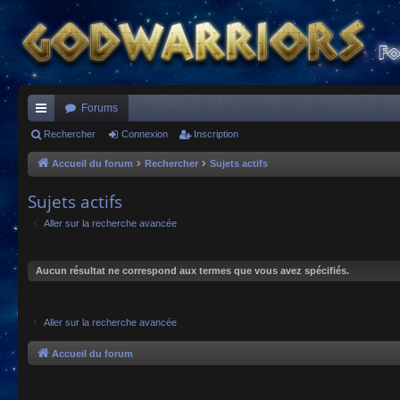
Forums
ac
Rechercher
Connexion
Inscription
co
Accueil du forum
Rechercher
Sujets actifs
ur
Sujets actifs
ci
Aller sur la recherche avancée
s
Aucun résultat ne correspond aux termes que vous avez spécifiés.
Aller sur la recherche avancée
Accueil du forum