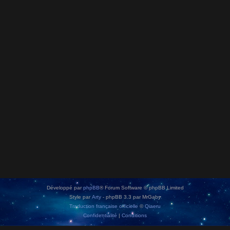
Développé par
phpBB
® Forum Software © phpBB Limited
Style par
Arty
- phpBB 3.3 par MrGaby
Traduction française officielle
©
Qiaeru
Confidentialité
|
Conditions