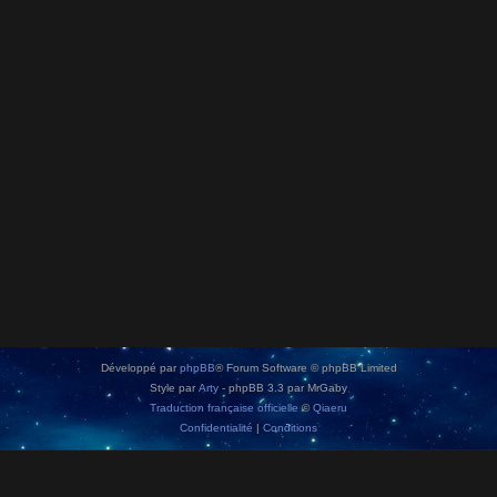
Développé par
phpBB
® Forum Software © phpBB Limited
Style par
Arty
- phpBB 3.3 par MrGaby
Traduction française officielle
©
Qiaeru
Confidentialité
|
Conditions