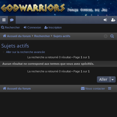
ac
Rechercher
or
Connexion
Inscription
on
ns
co
u
ne
cri
Accueil du forum
Rechercher
Sujets actifs
R
e
ur
m
xi
pti
Sujets actifs
c
ci
s
on
on
Aller sur la recherche avancée
h
La recherche a retourné 0 résultat • Page
1
sur
1
s
e
Aucun résultat ne correspond aux termes que vous avez spécifiés.
r
c
La recherche a retourné 0 résultat • Page
1
sur
1
h
Aller
e
r
Accueil du forum
Nous contacter