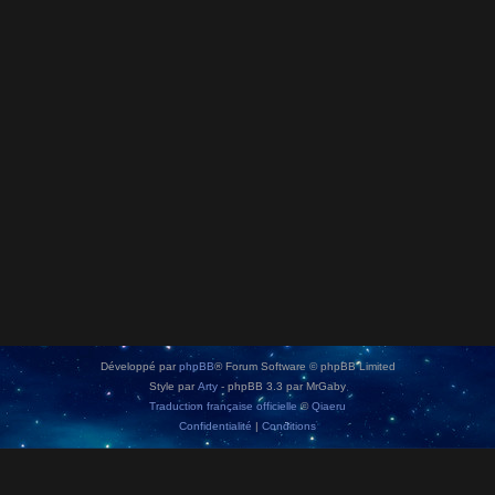
Développé par
phpBB
® Forum Software © phpBB Limited
Style par
Arty
- phpBB 3.3 par MrGaby
Traduction française officielle
©
Qiaeru
Confidentialité
|
Conditions