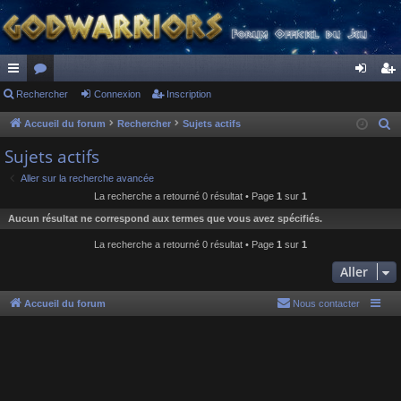
ac
Rechercher
or
Connexion
Inscription
on
ns
co
u
ne
cri
Accueil du forum
Rechercher
Sujets actifs
R
e
ur
m
xi
pti
Sujets actifs
c
ci
s
on
on
Aller sur la recherche avancée
h
La recherche a retourné 0 résultat • Page
1
sur
1
s
e
Aucun résultat ne correspond aux termes que vous avez spécifiés.
r
c
La recherche a retourné 0 résultat • Page
1
sur
1
h
Aller
e
r
Accueil du forum
Nous contacter