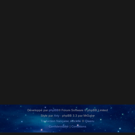
Développé par
phpBB
® Forum Software © phpBB Limited
Style par
Arty
- phpBB 3.3 par MrGaby
Traduction française officielle
©
Qiaeru
Confidentialité
|
Conditions