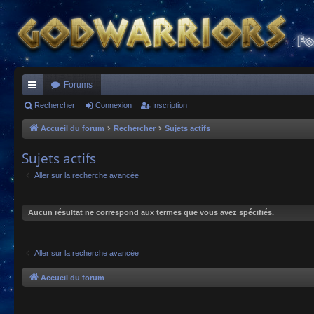
Forums
ac
Rechercher
Connexion
Inscription
co
Accueil du forum
Rechercher
Sujets actifs
ur
Sujets actifs
ci
Aller sur la recherche avancée
s
Aucun résultat ne correspond aux termes que vous avez spécifiés.
Aller sur la recherche avancée
Accueil du forum