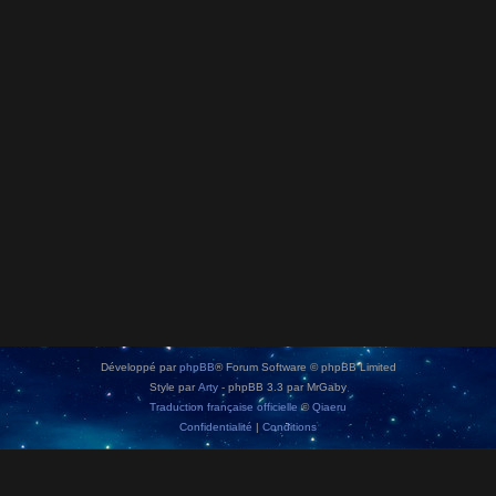
Développé par
phpBB
® Forum Software © phpBB Limited
Style par
Arty
- phpBB 3.3 par MrGaby
Traduction française officielle
©
Qiaeru
Confidentialité
|
Conditions