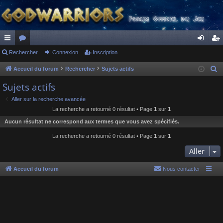
ac
Rechercher
or
Connexion
Inscription
on
ns
co
u
ne
cri
Accueil du forum
Rechercher
Sujets actifs
R
e
ur
m
xi
pti
Sujets actifs
c
ci
s
on
on
Aller sur la recherche avancée
h
La recherche a retourné 0 résultat • Page
1
sur
1
s
e
Aucun résultat ne correspond aux termes que vous avez spécifiés.
r
c
La recherche a retourné 0 résultat • Page
1
sur
1
h
Aller
e
r
Accueil du forum
Nous contacter