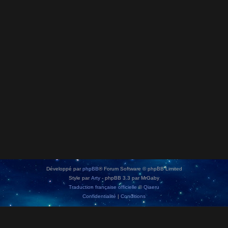
Développé par
phpBB
® Forum Software © phpBB Limited
Style par
Arty
- phpBB 3.3 par MrGaby
Traduction française officielle
©
Qiaeru
Confidentialité
|
Conditions