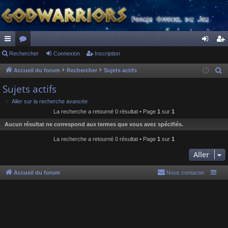
ac
Rechercher
or
Connexion
Inscription
on
ns
co
u
ne
cri
Accueil du forum
Rechercher
Sujets actifs
R
e
ur
m
xi
pti
Sujets actifs
c
ci
s
on
on
Aller sur la recherche avancée
h
La recherche a retourné 0 résultat • Page
1
sur
1
s
e
Aucun résultat ne correspond aux termes que vous avez spécifiés.
r
c
La recherche a retourné 0 résultat • Page
1
sur
1
h
Aller
e
r
Accueil du forum
Nous contacter