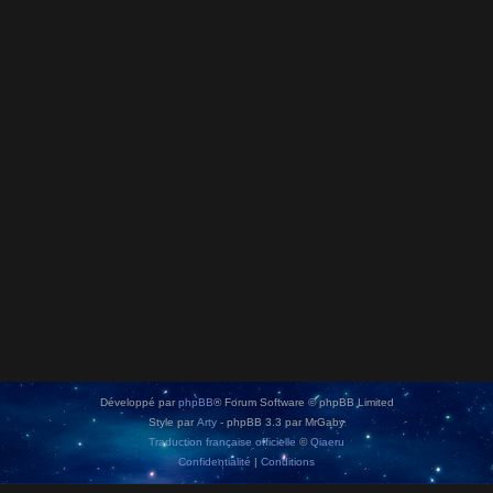
Développé par
phpBB
® Forum Software © phpBB Limited
Style par
Arty
- phpBB 3.3 par MrGaby
Traduction française officielle
©
Qiaeru
Confidentialité
|
Conditions