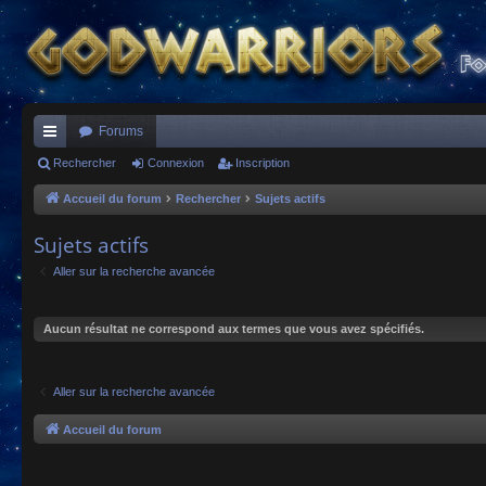
Forums
ac
Rechercher
Connexion
Inscription
co
Accueil du forum
Rechercher
Sujets actifs
ur
Sujets actifs
ci
Aller sur la recherche avancée
s
Aucun résultat ne correspond aux termes que vous avez spécifiés.
Aller sur la recherche avancée
Accueil du forum