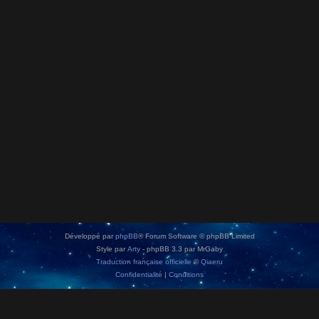
Développé par
phpBB
® Forum Software © phpBB Limited
Style par
Arty
- phpBB 3.3 par MrGaby
Traduction française officielle
©
Qiaeru
Confidentialité
|
Conditions