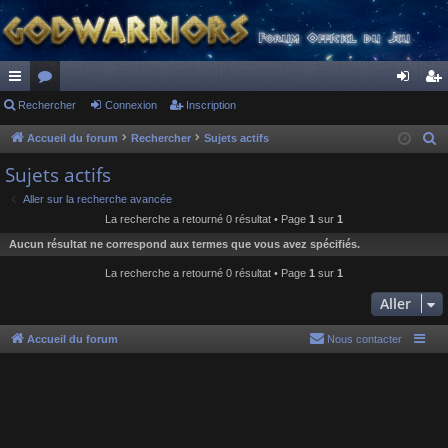
ac
Rechercher
or
Connexion
Inscription
on
ns
co
u
ne
cri
Accueil du forum
Rechercher
Sujets actifs
R
e
ur
m
xi
pti
Sujets actifs
c
ci
s
on
on
Aller sur la recherche avancée
h
La recherche a retourné 0 résultat • Page
1
sur
1
s
e
Aucun résultat ne correspond aux termes que vous avez spécifiés.
r
c
La recherche a retourné 0 résultat • Page
1
sur
1
h
Aller
e
r
Accueil du forum
Nous contacter