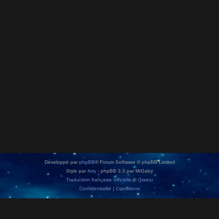
Développé par
phpBB
® Forum Software © phpBB Limited
Style par
Arty
- phpBB 3.3 par MrGaby
Traduction française officielle
©
Qiaeru
Confidentialité
|
Conditions