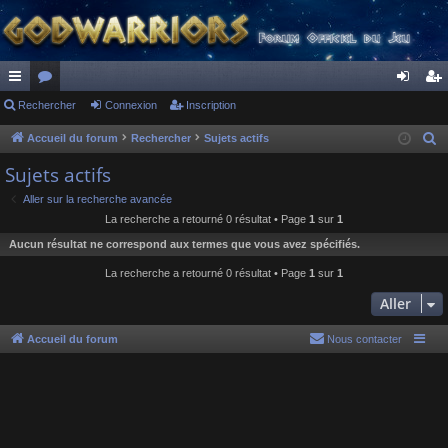
ac
Rechercher
or
Connexion
Inscription
on
ns
co
u
ne
cri
Accueil du forum
Rechercher
Sujets actifs
R
e
ur
m
xi
pti
Sujets actifs
c
ci
s
on
on
Aller sur la recherche avancée
h
La recherche a retourné 0 résultat • Page
1
sur
1
s
e
Aucun résultat ne correspond aux termes que vous avez spécifiés.
r
c
La recherche a retourné 0 résultat • Page
1
sur
1
h
Aller
e
r
Accueil du forum
Nous contacter