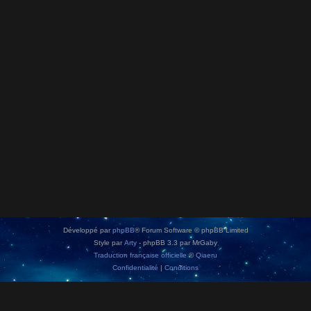
Développé par
phpBB
® Forum Software © phpBB Limited
Style par
Arty
- phpBB 3.3 par MrGaby
Traduction française officielle
©
Qiaeru
Confidentialité
|
Conditions