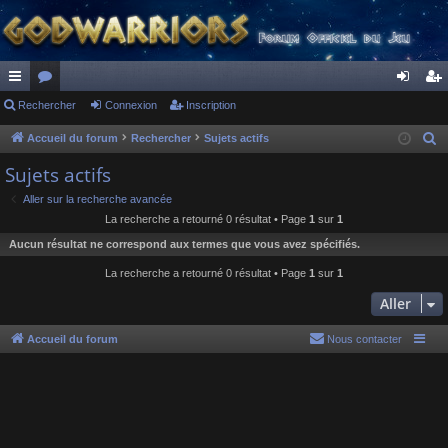
ac
Rechercher
or
Connexion
Inscription
on
ns
co
u
ne
cri
Accueil du forum
Rechercher
Sujets actifs
R
e
ur
m
xi
pti
Sujets actifs
c
ci
s
on
on
Aller sur la recherche avancée
h
La recherche a retourné 0 résultat • Page
1
sur
1
s
e
Aucun résultat ne correspond aux termes que vous avez spécifiés.
r
c
La recherche a retourné 0 résultat • Page
1
sur
1
h
Aller
e
r
Accueil du forum
Nous contacter