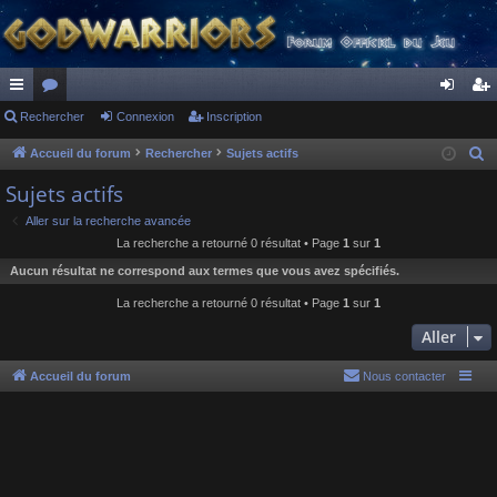
ac
Rechercher
or
Connexion
Inscription
on
ns
co
u
ne
cri
Accueil du forum
Rechercher
Sujets actifs
R
e
ur
m
xi
pti
Sujets actifs
c
ci
s
on
on
Aller sur la recherche avancée
h
La recherche a retourné 0 résultat • Page
1
sur
1
s
e
Aucun résultat ne correspond aux termes que vous avez spécifiés.
r
c
La recherche a retourné 0 résultat • Page
1
sur
1
h
Aller
e
r
Accueil du forum
Nous contacter