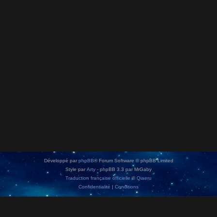
Développé par
phpBB
® Forum Software © phpBB Limited
Style par
Arty
- phpBB 3.3 par MrGaby
Traduction française officielle
©
Qiaeru
Confidentialité
|
Conditions