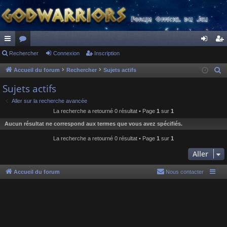
ac
Rechercher
or
Connexion
Inscription
on
ns
co
u
ne
cri
Accueil du forum
Rechercher
Sujets actifs
R
e
ur
m
xi
pti
Sujets actifs
c
ci
s
on
on
Aller sur la recherche avancée
h
La recherche a retourné 0 résultat • Page
1
sur
1
s
e
Aucun résultat ne correspond aux termes que vous avez spécifiés.
r
c
La recherche a retourné 0 résultat • Page
1
sur
1
h
Aller
e
r
Accueil du forum
Nous contacter