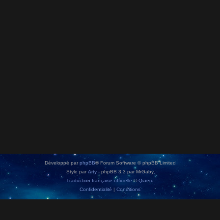
Développé par
phpBB
® Forum Software © phpBB Limited
Style par
Arty
- phpBB 3.3 par MrGaby
Traduction française officielle
©
Qiaeru
Confidentialité
|
Conditions