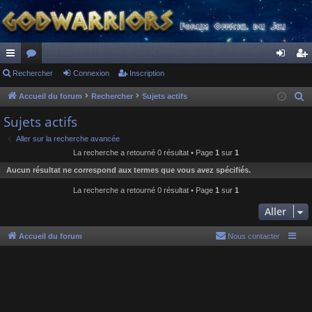
ac
Rechercher
or
Connexion
Inscription
on
ns
co
u
ne
cri
Accueil du forum
Rechercher
Sujets actifs
R
e
ur
m
xi
pti
Sujets actifs
c
ci
s
on
on
Aller sur la recherche avancée
h
La recherche a retourné 0 résultat • Page
1
sur
1
s
e
Aucun résultat ne correspond aux termes que vous avez spécifiés.
r
c
La recherche a retourné 0 résultat • Page
1
sur
1
h
Aller
e
r
Accueil du forum
Nous contacter