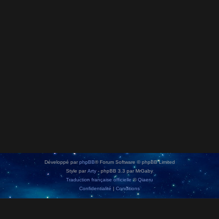
Développé par
phpBB
® Forum Software © phpBB Limited
Style par
Arty
- phpBB 3.3 par MrGaby
Traduction française officielle
©
Qiaeru
Confidentialité
|
Conditions