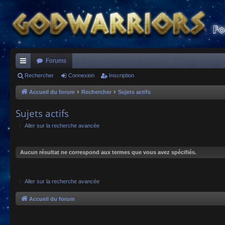
Forums
ac
Rechercher
Connexion
Inscription
co
Accueil du forum
Rechercher
Sujets actifs
ur
Sujets actifs
ci
Aller sur la recherche avancée
s
Aucun résultat ne correspond aux termes que vous avez spécifiés.
Aller sur la recherche avancée
Accueil du forum