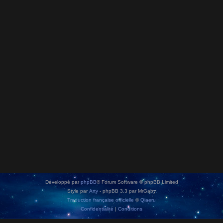
Développé par
phpBB
® Forum Software © phpBB Limited
Style par
Arty
- phpBB 3.3 par MrGaby
Traduction française officielle
©
Qiaeru
Confidentialité
|
Conditions