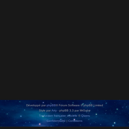
Développé par
phpBB
® Forum Software © phpBB Limited
Style par
Arty
- phpBB 3.3 par MrGaby
Traduction française officielle
©
Qiaeru
Confidentialité
|
Conditions