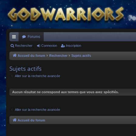
Forums
ac
Rechercher
Connexion
Inscription
co
Accueil du forum
Rechercher
Sujets actifs
ur
Sujets actifs
ci
Aller sur la recherche avancée
s
Aucun résultat ne correspond aux termes que vous avez spécifiés.
Aller sur la recherche avancée
Accueil du forum