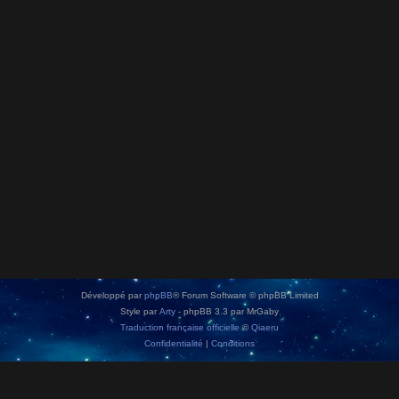
Développé par
phpBB
® Forum Software © phpBB Limited
Style par
Arty
- phpBB 3.3 par MrGaby
Traduction française officielle
©
Qiaeru
Confidentialité
|
Conditions