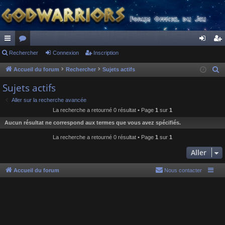
ac
Rechercher
or
Connexion
Inscription
on
ns
co
u
ne
cri
Accueil du forum
Rechercher
Sujets actifs
R
e
ur
m
xi
pti
Sujets actifs
c
ci
s
on
on
Aller sur la recherche avancée
h
La recherche a retourné 0 résultat • Page
1
sur
1
s
e
Aucun résultat ne correspond aux termes que vous avez spécifiés.
r
c
La recherche a retourné 0 résultat • Page
1
sur
1
h
Aller
e
r
Accueil du forum
Nous contacter