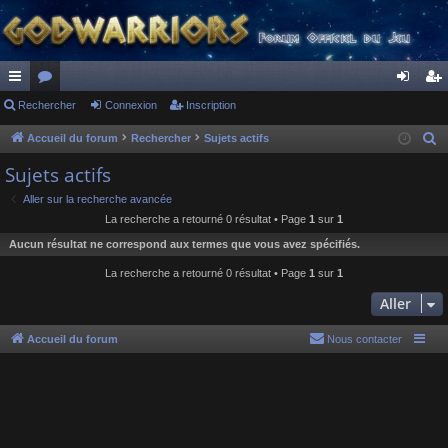
ac
Rechercher
or
Connexion
Inscription
on
ns
co
u
ne
cri
Accueil du forum
Rechercher
Sujets actifs
R
e
ur
m
xi
pti
Sujets actifs
c
ci
s
on
on
Aller sur la recherche avancée
h
La recherche a retourné 0 résultat • Page
1
sur
1
s
e
Aucun résultat ne correspond aux termes que vous avez spécifiés.
r
c
La recherche a retourné 0 résultat • Page
1
sur
1
h
Aller
e
r
Accueil du forum
Nous contacter