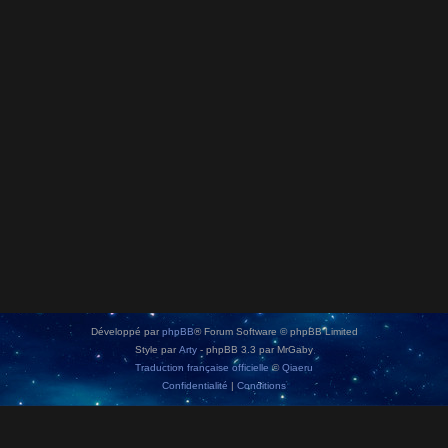
Développé par
phpBB
® Forum Software © phpBB Limited
Style par
Arty
- phpBB 3.3 par MrGaby
Traduction française officielle
©
Qiaeru
Confidentialité
|
Conditions