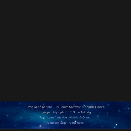
Développé par
phpBB
® Forum Software © phpBB Limited
Style par
Arty
- phpBB 3.3 par MrGaby
Traduction française officielle
©
Qiaeru
Confidentialité
|
Conditions