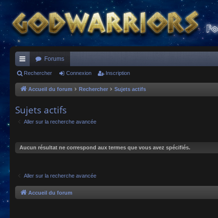
Forums
ac
Rechercher
Connexion
Inscription
co
Accueil du forum
Rechercher
Sujets actifs
ur
Sujets actifs
ci
Aller sur la recherche avancée
s
Aucun résultat ne correspond aux termes que vous avez spécifiés.
Aller sur la recherche avancée
Accueil du forum