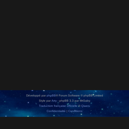
Développé par
phpBB
® Forum Software © phpBB Limited
Style par
Arty
- phpBB 3.3 par MrGaby
Traduction française officielle
©
Qiaeru
Confidentialité
|
Conditions