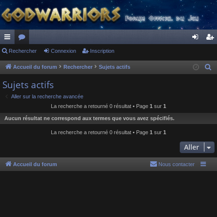
ac
Rechercher
or
Connexion
Inscription
on
ns
co
u
ne
cri
Accueil du forum
Rechercher
Sujets actifs
R
e
ur
m
xi
pti
Sujets actifs
c
ci
s
on
on
Aller sur la recherche avancée
h
La recherche a retourné 0 résultat • Page
1
sur
1
s
e
Aucun résultat ne correspond aux termes que vous avez spécifiés.
r
c
La recherche a retourné 0 résultat • Page
1
sur
1
h
Aller
e
r
Accueil du forum
Nous contacter