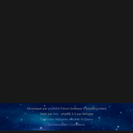
Développé par
phpBB
® Forum Software © phpBB Limited
Style par
Arty
- phpBB 3.3 par MrGaby
Traduction française officielle
©
Qiaeru
Confidentialité
|
Conditions