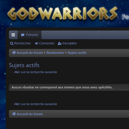
Forums
ac
Rechercher
Connexion
Inscription
co
Accueil du forum
Rechercher
Sujets actifs
ur
Sujets actifs
ci
Aller sur la recherche avancée
s
Aucun résultat ne correspond aux termes que vous avez spécifiés.
Aller sur la recherche avancée
Accueil du forum